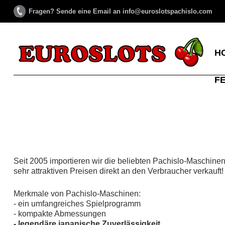
Fragen? Sende eine Email an info@euroslotspachislo.com
H
F
Seit 2005 importieren wir die beliebten Pachislo-Maschine
sehr attraktiven Preisen direkt an den Verbraucher verkauft!
Merkmale von Pachislo-Maschinen:
- ein umfangreiches Spielprogramm
- kompakte Abmessungen
- legendäre japanische Zuverlässigkeit