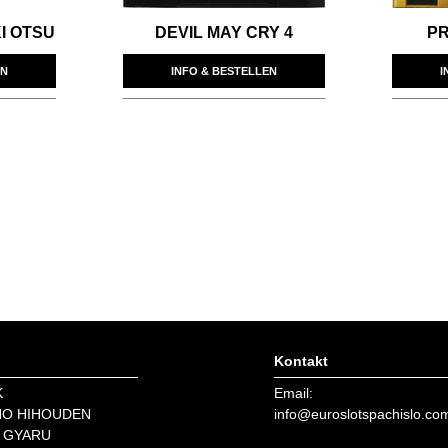
I OTSU
DEVIL MAY CRY 4
PR
EN
INFO & BESTELLEN
I
Kontakt
K
Email:
NO HIHOUDEN
info@euroslotspachislo.co
 GYARU